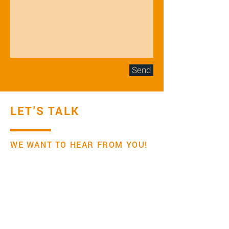
Send
LET'S TALK
WE WANT TO HEAR FROM YOU!
Institut für Transferwirksamkeit
Mail:
office@transfereffectiveness.com
Wenn Sie auf "Einreichen" klicken, nehmen wir an,
dass Sie unsere Informationen zum Datenschutz
gelesen haben und damit einverstanden sind.
Ihr Name und Ihre Mailadresse werden